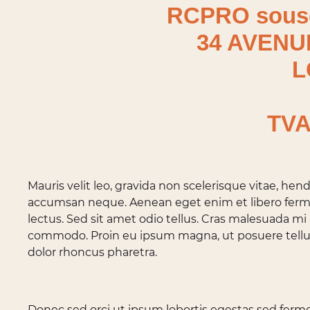
RCPRO sous
34 AVENU
L
TVA
Mauris velit leo, gravida non scelerisque vitae, he
accumsan neque. Aenean eget enim et libero fermen
lectus. Sed sit amet odio tellus. Cras malesuada m
commodo. Proin eu ipsum magna, ut posuere tellus. 
dolor rhoncus pharetra.
Donec sed orci ut ipsum lobortis egestas sed ferme