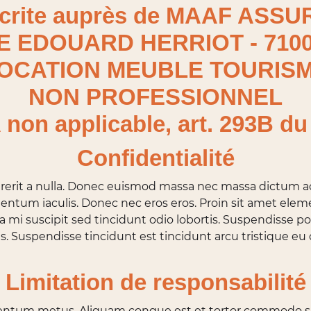
crite auprès de MAAF ASS
E EDOUARD HERRIOT - 71
OCATION MEUBLE TOURIS
NON PROFESSIONNEL
 non applicable, art. 293B du
Confidentialité
ndrerit a nulla. Donec euismod massa nec massa dictum ac 
tum iaculis. Donec nec eros eros. Proin sit amet elem
i a mi suscipit sed tincidunt odio lobortis. Suspendisse
Suspendisse tincidunt est tincidunt arcu tristique eu c
Limitation de responsabilité
ntum metus. Aliquam congue est et tortor commodo suscip