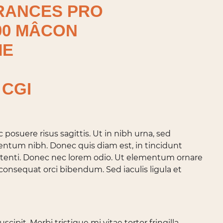
URANCES PRO
000 MÂCON
ME
 CGI
posuere risus sagittis. Ut in nibh urna, sed
entum nibh. Donec quis diam est, in tincidunt
 potenti. Donec nec lorem odio. Ut elementum ornare
onsequat orci bibendum. Sed iaculis ligula et
it. Morbi tristique mi vitae tortor fringilla