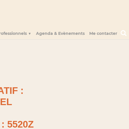
rofessionnels
Agenda & Evènements
Me contacter
▼
TIF :
UEL
 : 5520Z