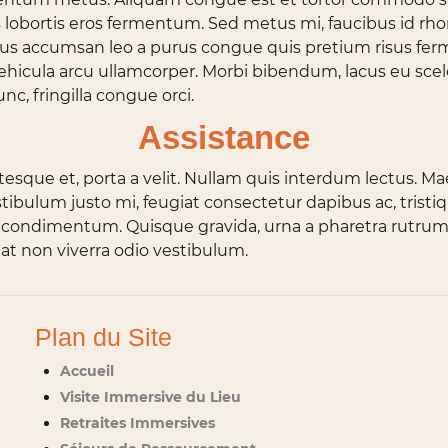
is lobortis eros fermentum. Sed metus mi, faucibus id r
ellus accumsan leo a purus congue quis pretium risus fer
 vehicula arcu ullamcorper. Morbi bibendum, lacus eu scel
unc, fringilla congue orci.
Assistance
tesque et, porta a velit. Nullam quis interdum lectus. Ma
Vestibulum justo mi, feugiat consectetur dapibus ac, trist
condimentum. Quisque gravida, urna a pharetra rutrum, 
giat non viverra odio vestibulum.
Plan du Site
Accueil
Visite Immersive du Lieu
Retraites Immersives