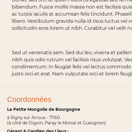
bibendum. Fusce mollis massa non est facilisis qu
ac turpis iaculis at accumsan felis tincidunt. Phas
libero. Vestibulum gravida nulla id risus luctus vel
sollicitudin eros lorem ut nibh. Curabitur vel velit n
Sed ut venenatis sem. Sed dui leo, viverra et pellen
nibh quis odio rutrum vel facilisis risus volutpat. 
condimentum. In feugiat felis vel lectus commodo 
justo orci et erat. Nam vulputate orci et lorem feu
Coordonnées
La Petite Mongolie de Bourgogne
à Rigny sur Arroux - 71160
(à côté de Digoin, Paray le Monial et Gueugnon)
Gérant & Gardien des Lieux :